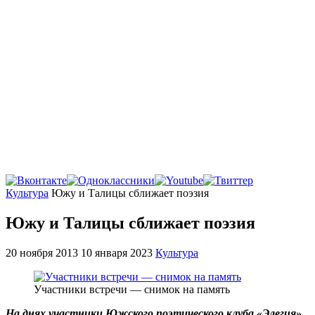
Главная
Культура
Южу и Талицы сближает поэзия
Южу и Талицы сближает поэзия
20 ноября 2013
10 января 2023
Культура
Участники встречи — снимок на память
На днях участники Южского поэтического клуба «Элегия»