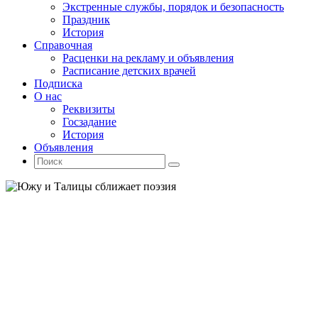
Экстренные службы, порядок и безопасность
Праздник
История
Справочная
Расценки на рекламу и объявления
Расписание детских врачей
Подписка
О нас
Реквизиты
Госзадание
История
Объявления
Поиск
Искать:
Поиск