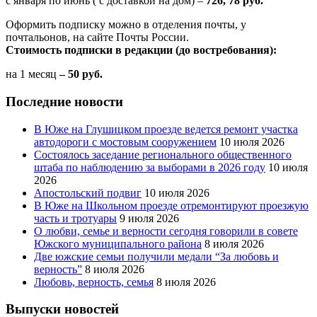
с января по июнь ( с доставкой на дом) –
726, 78 руб.
Оформить подписку можно в отделения почты, у
почтальонов, на сайте Почты России.
Стоимость подписки в редакции (до востребования):
на 1 месяц
– 50 руб.
Последние новости
В Юже на Глушицком проезде ведется ремонт участка
автодороги с мостовым сооружением
10 июля 2026
Состоялось заседание регионального общественного
штаба по наблюдению за выборами в 2026 году
10 июля
2026
Апостольский подвиг
10 июля 2026
В Юже на Школьном проезде отремонтируют проезжую
часть и тротуары
9 июля 2026
О любви, семье и верности сегодня говорили в совете
Южского муниципального района
8 июля 2026
Две южские семьи получили медали “За любовь и
верность”
8 июля 2026
Любовь, верность, семья
8 июля 2026
Выпуски новостей