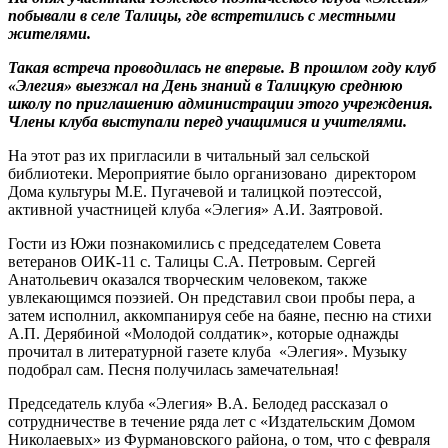
побывали в селе Талицы, где встретились с местными
жителями.
Такая встреча проводилась не впервые. В прошлом году клуб
«Элегия» выезжал на День знаний в Талицкую среднюю
школу по приглашению администрации этого учреждения.
Члены клуба выступали перед учащимися и учителями.
На этот раз их пригласили в читальный зал сельской
библиотеки. Мероприятие было организовано директором
Дома культуры М.Е. Пугачевой и талицкой поэтессой,
активной участницей клуба «Элегия» А.И. Заятровой.
Гости из Южи познакомились с председателем Совета
ветеранов ОИК-11 с. Талицы С.А. Петровым. Сергей
Анатольевич оказался творческим человеком, также
увлекающимся поэзией. Он представил свои пробы пера, а
затем исполнил, аккомпанируя себе на баяне, песню на стихи
А.П. Дерябиной «Молодой солдатик», которые однажды
прочитал в литературной газете клуба «Элегия». Музыку
подобрал сам. Песня получилась замечательная!
Председатель клуба «Элегия» В.А. Белодед рассказал о
сотрудничестве в течение ряда лет с «Издательским Домом
Николаевых» из Фурмановского района, о том, что с февраля