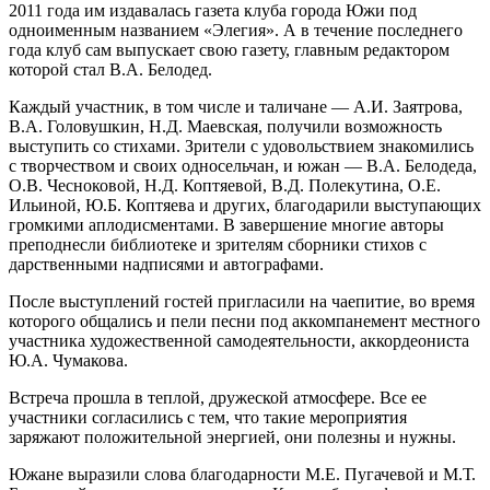
2011 года им издавалась газета клуба города Южи под
одноименным названием «Элегия». А в течение последнего
года клуб сам выпускает свою газету, главным редактором
которой стал В.А. Белодед.
Каждый участник, в том числе и таличане — А.И. Заятрова,
В.А. Головушкин, Н.Д. Маевская, получили возможность
выступить со стихами. Зрители с удовольствием знакомились
с творчеством и своих односельчан, и южан — В.А. Белодеда,
О.В. Чесноковой, Н.Д. Коптяевой, В.Д. Полекутина, О.Е.
Ильиной, Ю.Б. Коптяева и других, благодарили выступающих
громкими аплодисментами. В завершение многие авторы
преподнесли библиотеке и зрителям сборники стихов с
дарственными надписями и автографами.
После выступлений гостей пригласили на чаепитие, во время
которого общались и пели песни под аккомпанемент местного
участника художественной самодеятельности, аккордеониста
Ю.А. Чумакова.
Встреча прошла в теплой, дружеской атмосфере. Все ее
участники согласились с тем, что такие мероприятия
заряжают положительной энергией, они полезны и нужны.
Южане выразили слова благодарности М.Е. Пугачевой и М.Т.