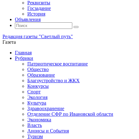
Реквизиты
Госзадание
История
Объявления
Поиск
Искать:
Поиск
Редакция газеты "Светлый путь"
Газета
Промотать
Главная
к
Рубрики
содержимому
Патриотическое воспитание
Общество
Образование
Благоустройство и ЖКХ
Конкурсы
Спорт
Экология
Культура
Здравоохранение
Отделение СФР по Ивановской области
Экономика
Власть
Анонсы и События
Туризм