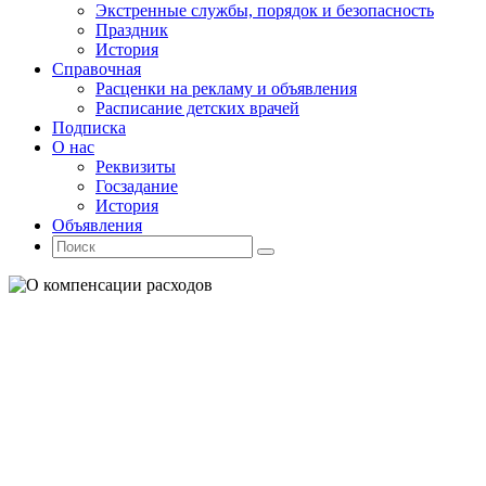
Экстренные службы, порядок и безопасность
Праздник
История
Справочная
Расценки на рекламу и объявления
Расписание детских врачей
Подписка
О нас
Реквизиты
Госзадание
История
Объявления
Поиск
Искать:
Поиск