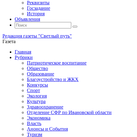
Реквизиты
Госзадание
История
Объявления
Поиск
Искать:
Поиск
Редакция газеты "Светлый путь"
Газета
Промотать
Главная
к
Рубрики
содержимому
Патриотическое воспитание
Общество
Образование
Благоустройство и ЖКХ
Конкурсы
Спорт
Экология
Культура
Здравоохранение
Отделение СФР по Ивановской области
Экономика
Власть
Анонсы и События
Туризм