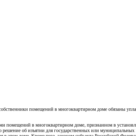
собственники помещений в многоквартирном доме обязаны упла
ами помещений в многоквартирном доме, признанном в установ
то решение об изъятии для государственных или муниципальных 
я в этом доме. Кроме того, законом субъекта Российской Федер