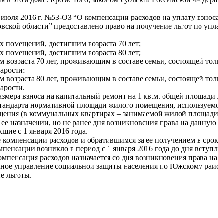
7 июля 2016 г. №53-ОЗ “О компенсации расходов на уплату взно
ской области” предоставлено право на получение льгот по упла
помещений, достигшим возраста 70 лет;
помещений, достигшим возраста 80 лет;
возраста 70 лет, проживающим в составе семьи, состоящей то
арости;
возраста 80 лет, проживающим в составе семьи, состоящей то
арости.
азмера взноса на капитальный ремонт на 1 кв.м. общей площад
стандарта нормативной площади жилого помещения, используемо
щения (в коммунальных квартирах – занимаемой жилой площади
о ее назначении, но не ранее дня возникновения права на данну
шие с 1 января 2016 года.
 компенсации расходов и обратившимся за ее получением в срок д
мпенсации возникло в период с 1 января 2016 года до дня вступл
 компенсация расходов назначается со дня возникновения права 
льное управление социальной защиты населения по Южскому рай
е льготы.