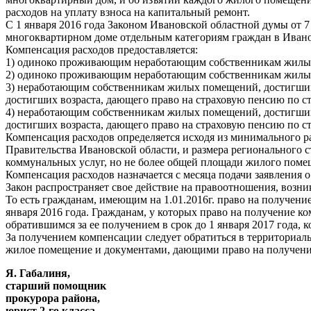
расходов на уплату взноса на капитальный ремонт.
С 1 января 2016 года Законом Ивановской областной думы от 
многоквартирном доме отдельным категориям граждан в Иванов
Компенсация расходов предоставляется:
1) одиноко проживающим неработающим собственникам жилых 
2) одиноко проживающим неработающим собственникам жилых 
3) неработающим собственникам жилых помещений, достигшим 
достигших возраста, дающего право на страховую пенсию по ст
4) неработающим собственникам жилых помещений, достигшим 
достигших возраста, дающего право на страховую пенсию по ст
Компенсация расходов определяется исходя из минимального р
Правительства Ивановской области, и размера регионального 
коммунальных услуг, но не более общей площади жилого поме
Компенсация расходов назначается с месяца подачи заявления 
Закон распространяет свое действие на правоотношения, возник
То есть гражданам, имеющим на 1.01.2016г. право на получение
января 2016 года. Гражданам, у которых право на получение ко
обратившимся за ее получением в срок до 1 января 2017 года,
За получением компенсации следует обратиться в территориа
жилое помещение и документами, дающими право на получени
Я. Габалиня,
старший помощник
прокурора района,
юрист 2-го класса