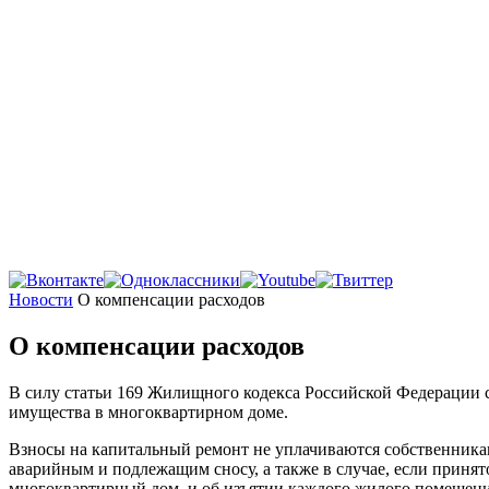
Главная
Новости
О компенсации расходов
О компенсации расходов
В силу статьи 169 Жилищного кодекса Российской Федерации 
имущества в многоквартирном доме.
Взносы на капитальный ремонт не уплачиваются собственник
аварийным и подлежащим сносу, а также в случае, если приня
многоквартирный дом, и об изъятии каждого жилого помещени