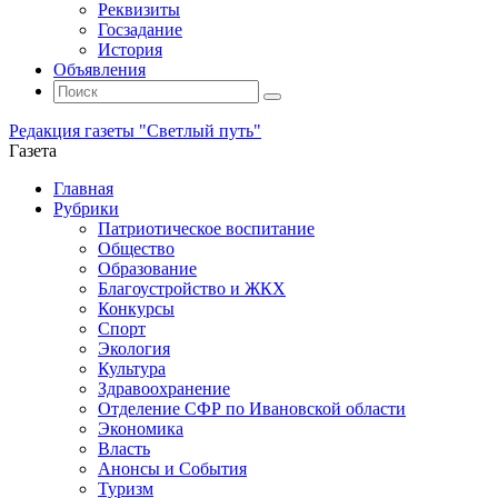
Реквизиты
Госзадание
История
Объявления
Поиск
Искать:
Поиск
Редакция газеты "Светлый путь"
Газета
Промотать
Главная
к
Рубрики
содержимому
Патриотическое воспитание
Общество
Образование
Благоустройство и ЖКХ
Конкурсы
Спорт
Экология
Культура
Здравоохранение
Отделение СФР по Ивановской области
Экономика
Власть
Анонсы и События
Туризм