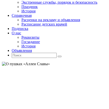
Экстренные службы, порядок и безопасность
Праздник
История
Справочная
Расценки на рекламу и объявления
Расписание детских врачей
Подписка
О нас
Реквизиты
Госзадание
История
Объявления
Поиск
Искать:
Поиск