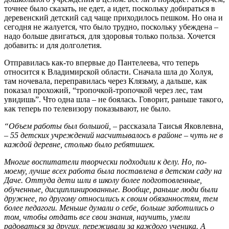
точнее было сказать, не едет, а идет, поскольку добираться в
деревенский детский сад чаще приходилось пешком. Но она и
сегодня не жалуется, что было трудно, поскольку убеждена –
надо больше двигаться, для здоровья только польза. Хочется
добавить: и для долголетия.
Отправилась как-то впервые до Пантелеева, что теперь
относится к Владимирской области. Сначала шла до Холуя,
там ночевала, переправилась через Клязьму, а дальше, как
показал прохожий, “тропочкой-тропочкой через лес, там
увидишь”. Что одна шла – не боялась. Говорит, раньше такого,
как теперь по телевизору показывают, не было.
“Объем работы был большой, –
рассказала Таисья Яковлевна
,
– 55 детских учреждений насчитывалось в районе – чуть не в
каждой деревне, столько было ребятишек.
Многие воспитатели творчески подходили к делу. Но, по-
моему, лучше всех работа была поставлена в детском саду на
Даче. Оттуда дети шли в школу более подготовленные,
обученные, дисциплинированные. Вообще, раньше люди были
дружнее, по другому относились к своим обязанностям, тем
более педагоги. Меньше думали о себе, больше заботились о
том, чтобы отдать все свои знания, научить, умели
радоваться за других, переживали за каждого ученика. А