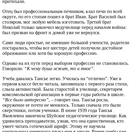
притихали.
Отец был профессиональным печником, клал печи по всей
округе, по его стопам пошел и брат Иван. Брат Василий был
столяром, мог любую мебель изготовить. Третий брат
Николай только закончил медучилище перед началом войны:
был призван на фронт и домой уже не вернулся.
Сами люди простые, не имевшие большой учености, родители
постарались, чтобы все шестеро детей получили достойное
образование или хотя бы хорошую профессию.
Однако на их пути перед выбором профессии не становились.
Говорили:
“К чему душа лежит, то и твое”
.
Учеба давалась Таисье легко. Училась на “отлично”. Уже в
первом классе бегло читала, запоминала с первого раза стихи,
слыла активисткой. Была старостой в училище, секретарем
комсомольской организации в первые годы работы в школе.
“Все было интересно”
, – говорит она. Таисья росла,
окружение ее почти не менялось. Только сначала это были
сверстники, потом ученики. В июне 1939 года Таисья
Яковлевна закончила Шуйское педагогическое училище. Как
удивились преподаватели, узнав, что она единственная, кто
умеет читать готический шрифт. Этому ее научила
учительница немецкого языка еще в школе. Время учебы там