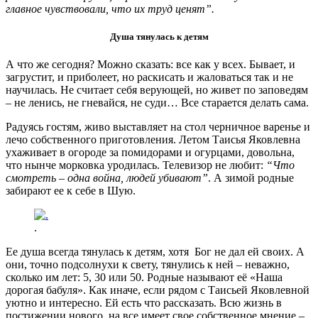
главное чувствовали, что их труд ценят”.
Душа тянулась
к детям
А что же сегодня? Можно сказать: все как у всех. Бывает, и
загрустит, и приболеет, но раскисать и жаловаться так и не
научилась. Не считает себя верующей, но живет по заповедям
– не ленись, не гневайся, не суди… Все старается делать сама.
Радуясь гостям, живо выставляет на стол черничное варенье и
лечо собственного приготовления. Летом Таисья Яковлевна
ухаживает в огороде за помидорами и огурцами, довольна,
что нынче морковка уродилась. Телевизор не любит:
“Что
смотреть – одна война, людей убивают”
. А зимой родные
забирают ее к себе в Шую.
.
Ее душа всегда тянулась к детям, хотя Бог не дал ей своих. А
они, точно подсолнухи к свету, тянулись к ней – неважно,
сколько им лет: 5, 30 или 50. Родные называют её «Наша
дорогая бабуля». Как иначе, если рядом с Таисьей Яковлевной
уютно и интересно. Ей есть что рассказать. Всю жизнь в
постижении нового, на все имеет свое собственное мнение –