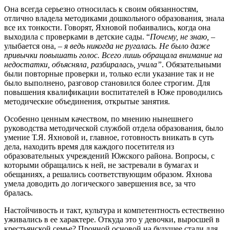
Она всегда серьезно относилась к своим обязанностям,
отлично владела методиками дошкольного образования, знала
все их тонкости. Говорят, Яхновой побаивались, когда она
выходила с проверками в детские сады. “
Почему, не знаю,
–
улыбается она,
– я ведь никогда не ругалась. Не было даже
привычки повышать голос. Всего лишь обращала внимание на
недостатки, объясняла, разбиралась, учила”
. Обязательными
были повторные проверки и, только если указание так и не
было выполнено, разговор становился более строгим. Для
повышения квалификации воспитателей в Юже проводились
методические объединения, открытые занятия.
Особенно ценным качеством, по мнению нынешнего
руководства методической службой отдела образования, было
умение Т.Я. Яхновой и, главное, готовность вникать в суть
дела, находить время для каждого посетителя из
образовательных учреждений Южского района. Вопросы, с
которыми обращались к ней, не застревали в бумагах и
обещаниях, а решались соответствующим образом. Яхнова
умела доводить до логического завершения все, за что
бралась.
Настойчивость и такт, культура и компетентность естественно
уживались в ее характере. Откуда это у девочки, выросшей в
крестьянской семье? Прочной основой на будущее стали для