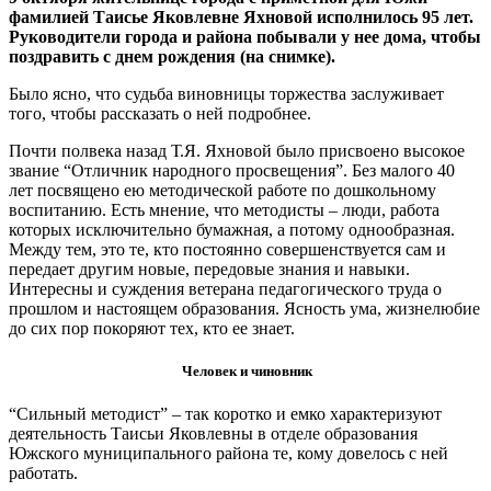
фамилией Таисье Яковлевне Яхновой исполнилось 95 лет.
Руководители города и района побывали у нее дома, чтобы
поздравить с днем рождения
(на снимке).
Было ясно, что судьба виновницы торжества заслуживает
того, чтобы рассказать о ней подробнее.
Почти полвека назад Т.Я. Яхновой было присвоено высокое
звание “Отличник народного просвещения”. Без малого 40
лет посвящено ею методической работе по дошкольному
воспитанию. Есть мнение, что методисты – люди, работа
которых исключительно бумажная, а потому однообразная.
Между тем, это те, кто постоянно совершенствуется сам и
передает другим новые, передовые знания и навыки.
Интересны и суждения ветерана педагогического труда о
прошлом и настоящем образования. Ясность ума, жизнелюбие
до сих пор покоряют тех, кто ее знает.
Человек и чиновник
“Сильный методист” – так коротко и емко характеризуют
деятельность Таисьи Яковлевны в отделе образования
Южского муниципального района те, кому довелось с ней
работать.