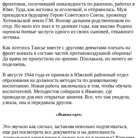
фронтовик, получивший инвалидность по ранению, работал в
Юже. Туда, как ниточка за иголочкой, и отправилась. Муж
приходился будущему Герою Советского Союза, уроженцу
Хотимльской земли Г.М. Яхнову дальним родственником по
отцу. Но мало кто знал в те далекие годы, как высоко Родина
оценила боевые заслуги одного из своих сыновей, отважного
летчика.
Как хотелось Таисье вместе с другими девчатами поехать на
фронт воевать в составе частей противовоздушной обороны!
Да врачи не пропустили по зрению. Поплакала, но ничего не
поделаешь.
В августе 1944 года ее приняли в Южский районный отдел
образования на должность методиста по дошкольному
воспитанию. Новая работа заключалась в том, чтобы обучать
воспитателей. Методистов собирали в Иванове, где
проводили для них открытые занятия. Все, что там увидела,
узнала, она и передавала другим.
«Яхнова едет»
Это звучало как сигнал, заставляя невольно подтягиваться,
еще раз посмотреть все документы и на деятельность
дошкольного учреждения в целом: все ли в порядке? Впрочем,