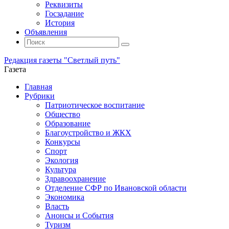
Реквизиты
Госзадание
История
Объявления
Поиск
Искать:
Поиск
Редакция газеты "Светлый путь"
Газета
Промотать
Главная
к
Рубрики
содержимому
Патриотическое воспитание
Общество
Образование
Благоустройство и ЖКХ
Конкурсы
Спорт
Экология
Культура
Здравоохранение
Отделение СФР по Ивановской области
Экономика
Власть
Анонсы и События
Туризм