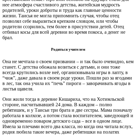
нее атмосфера счастливого детства, житейская мудрость
родителей, уроки доброты и труда как главные ценности
жизни. Таисья не могла припомнить случая, чтобы отец
позволял себе выразиться крепким словцом, или чтобы
родители ссорились, тем более в присутствии детей. Отец
отбивал косы для всей деревни во время покоса, а денег не
брал.
Родиться учителем
Она не мечтала о своем призвании – и так было очевидно, кем
станет. С детства обожала возиться с детьми, и они тоже
всегда крутились возле неё, организовывала игры в лапту, в
“чиж”, даже давала в своем роде уроки. Пошли раз за ягодами
в лес, так она учила их “печь” пироги – заворачивать ягоды в
листья щавеля.
Они жили тогда в деревне Кишариха, что на Хотимльской
стороне, насчитывавшей 24 дома. В каждом – полно
ребятишек, и у Таисьи три брата и две сестры. Мама поначалу
работала в колхозе, а потом стала воспитателем, заведующей и
одновременно поваром детского сада – все в одном лице.
Имела за плечами всего два класса, но когда она читала вслух,
родня любила такие вечера, даже ребятишки на полатях