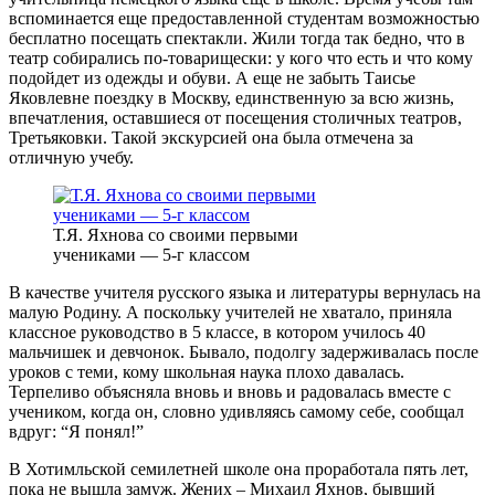
вспоминается еще предоставленной студентам возможностью
бесплатно посещать спектакли. Жили тогда так бедно, что в
театр собирались по-товарищески: у кого что есть и что кому
подойдет из одежды и обуви. А еще не забыть Таисье
Яковлевне поездку в Москву, единственную за всю жизнь,
впечатления, оставшиеся от посещения столичных театров,
Третьяковки. Такой экскурсией она была отмечена за
отличную учебу.
Т.Я. Яхнова со своими первыми
учениками — 5-г классом
В качестве учителя русского языка и литературы вернулась на
малую Родину. А поскольку учителей не хватало, приняла
классное руководство в 5 классе, в котором училось 40
мальчишек и девчонок. Бывало, подолгу задерживалась после
уроков с теми, кому школьная наука плохо давалась.
Терпеливо объясняла вновь и вновь и радовалась вместе с
учеником, когда он, словно удивляясь самому себе, сообщал
вдруг: “Я понял!”
В Хотимльской семилетней школе она проработала пять лет,
пока не вышла замуж. Жених – Михаил Яхнов, бывший