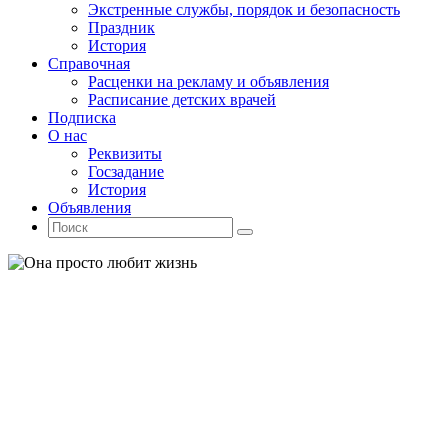
Экстренные службы, порядок и безопасность
Праздник
История
Справочная
Расценки на рекламу и объявления
Расписание детских врачей
Подписка
О нас
Реквизиты
Госзадание
История
Объявления
Поиск
Искать:
Поиск