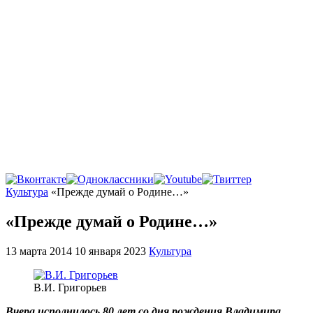
Главная
Культура
«Прежде думай о Родине…»
«Прежде думай о Родине…»
13 марта 2014
10 января 2023
Культура
В.И. Григорьев
Вчера исполнилось 80 лет со дня рождения Владимира