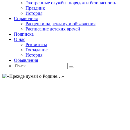
Экстренные службы, порядок и безопасность
Праздник
История
Справочная
Расценки на рекламу и объявления
Расписание детских врачей
Подписка
О нас
Реквизиты
Госзадание
История
Объявления
Поиск
Искать:
Поиск