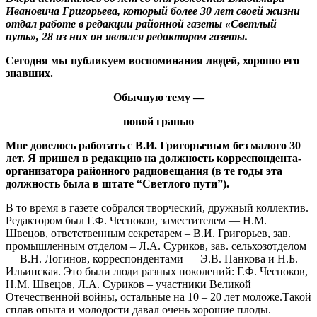
Ивановича Григорьева, который более 30 лет своей жизни
отдал работе в редакции районной газеты «Светлый
путь», 28 из них он являлся редактором газеты.
Сегодня мы публикуем воспоминания людей, хорошо его
знавших.
Обычную тему —
новой гранью
Мне довелось работать с В.И. Григорьевым без малого 30
лет. Я пришел в редакцию на должность корреспондента-
организатора районного радиовещания (в те годы эта
должность была в штате “Светлого пути”).
В то время в газете собрался творческий, дружный коллектив.
Редактором был Г.Ф. Чесноков, заместителем — Н.М.
Швецов, ответственным секретарем – В.И. Григорьев, зав.
промышленным отделом – Л.А. Суриков, зав. сельхозотделом
— В.Н. Логинов, корреспондентами — Э.В. Панкова и Н.Б.
Ильинская. Это были люди разных поколений: Г.Ф. Чесноков,
Н.М. Швецов, Л.А. Суриков – участники Великой
Отечественной войны, остальные на 10 – 20 лет моложе.Такой
сплав опыта и молодости давал очень хорошие плоды.