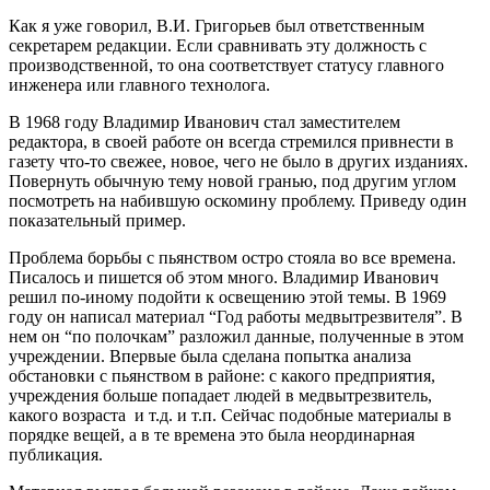
Как я уже говорил, В.И. Григорьев был ответственным
секретарем редакции. Если сравнивать эту должность с
производственной, то она соответствует статусу главного
инженера или главного технолога.
В 1968 году Владимир Иванович стал заместителем
редактора, в своей работе он всегда стремился привнести в
газету что-то свежее, новое, чего не было в других изданиях.
Повернуть обычную тему новой гранью, под другим углом
посмотреть на набившую оскомину проблему. Приведу один
показательный пример.
Проблема борьбы с пьянством остро стояла во все времена.
Писалось и пишется об этом много. Владимир Иванович
решил по-иному подойти к освещению этой темы. В 1969
году он написал материал “Год работы медвытрезвителя”. В
нем он “по полочкам” разложил данные, полученные в этом
учреждении. Впервые была сделана попытка анализа
обстановки с пьянством в районе: с какого предприятия,
учреждения больше попадает людей в медвытрезвитель,
какого возраста и т.д. и т.п. Сейчас подобные материалы в
порядке вещей, а в те времена это была неординарная
публикация.