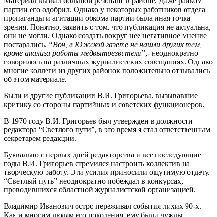
Материал вызвал большой резонанс в районе. Даже райком
партии его одобрил. Однако у некоторых работников отдела
пропаганды и агитации обкома партии была иная точка
зрения. Понятно, заявить о том, что публикация не актуальна,
они не могли. Однако создать вокруг нее негативное мнение
постарались.
“Вон, в Южской газете не нашли других тем,
кроме анализа работы медвытрезвителя”
,- неоднократно
говорилось на различных журналистских совещаниях. Однако
многие коллеги из других районок положительно отзывались
об этом материале.
Были и другие публикации В.И. Григорьева, вызывавшие
критику со стороны партийных и советских функционеров.
В 1970 году В.И. Григорьев был утвержден в должности
редактора “Светлого пути”, в это время я стал ответственным
секретарем редакции.
Буквально с первых дней редакторства и все последующие
годы В.И. Григорьев стремился настроить коллектив на
творческую работу. Эти усилия приносили ощутимую отдачу.
“Светлый путь” неоднократно побеждал в конкурсах,
проводившихся областной журналистской организацией.
Владимир Иванович остро переживал события лихих 90-х.
Как и многим людям его поколения, ему были чужды