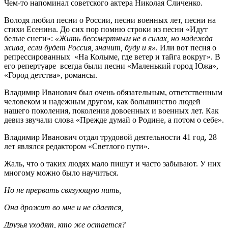
Чем-то напоминал советского актера Николая Сличенко.
Володя любил песни о России, песни военных лет, песни на
стихи Есенина. До сих пор помню строки из песни «Идут
белые снеги»:
«Жить бессмертным не в силах, но надежда
жива, если будет Россия, значит, буду и я»
. Или вот песня о
репрессированных «На Колыме, где ветер и тайга вокруг». В
его репертуаре всегда были песни «Маленький город Южа»,
«Город детства», романсы.
Владимир Иванович был очень обязательным, ответственным
человеком и надежным другом, как большинство людей
нашего поколения, поколения довоенных и военных лет. Как
девиз звучали слова «Прежде думай о Родине, а потом о себе».
Владимир Иванович отдал трудовой деятельности 41 год, 28
лет являлся редактором «Светлого пути».
Жаль, что о таких людях мало пишут и часто забывают. У них
многому можно было научиться.
Но не прервать связующую нить,
Она дрожит во мне и не сдается,
Друзья уходят, кто же остается?