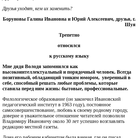
Друзья уходят, кем их заменить?
Боруновы
Галина Ивановна
и Юрий Алексеевич,
друзья, г.
Шуя
Трепетно
относился
к русскому языку
М
не дядя Володя запомнился как
высокоинтеллектуальный и порядочный человек. Всегда
позитивный, обладающий тонким юмором, уверенный в
себе, способный решать любые проблемы, которые
ставила перед ним жизнь: бытовые, профессиональные.
Филологическое образование (он закончил Ивановский
педагогический институт в 1963 году), постоянное
самосовершенствование, любовь к своему родному городу,
доверие и уважительное отношение читателей позволили
Владимиру Ивановичу около 30 лет успешно возглавлять
редакцию местной газеты.
Дома его рабочим кабинетом была ванная, где он писал