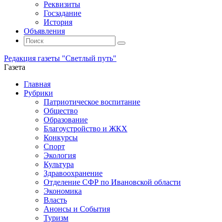
Реквизиты
Госзадание
История
Объявления
Поиск
Искать:
Поиск
Редакция газеты "Светлый путь"
Газета
Промотать
Главная
к
Рубрики
содержимому
Патриотическое воспитание
Общество
Образование
Благоустройство и ЖКХ
Конкурсы
Спорт
Экология
Культура
Здравоохранение
Отделение СФР по Ивановской области
Экономика
Власть
Анонсы и События
Туризм