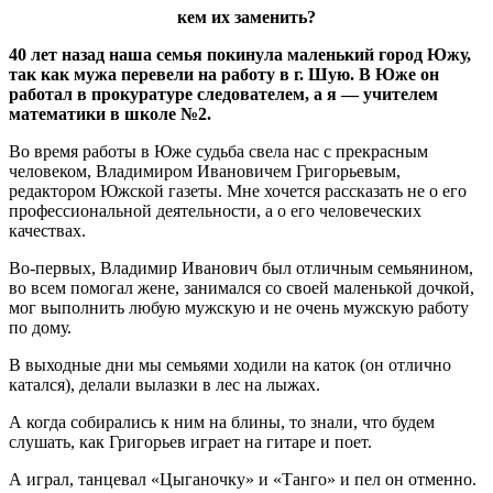
кем их заменить?
40 лет назад наша семья покинула маленький город Южу,
так как мужа перевели на работу в г. Шую. В Юже он
работал в прокуратуре следователем, а я — учителем
математики в школе №2.
Во время работы в Юже судьба свела нас с прекрасным
человеком, Владимиром Ивановичем Григорьевым,
редактором Южской газеты. Мне хочется рассказать не о его
профессиональной деятельности, а о его человеческих
качествах.
Во-первых, Владимир Иванович был отличным семьянином,
во всем помогал жене, занимался со своей маленькой дочкой,
мог выполнить любую мужскую и не очень мужскую работу
по дому.
В выходные дни мы семьями ходили на каток (он отлично
катался), делали вылазки в лес на лыжах.
А когда собирались к ним на блины, то знали, что будем
слушать, как Григорьев играет на гитаре и поет.
А играл, танцевал «Цыганочку» и «Танго» и пел он отменно.