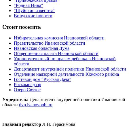
"Приволжская правда"
"Родная Нива"
"Шуйские известия"
Вичугские новости
Стоит посетить
Избирательная комиссия Ивановской области
Правительство Ивановской области
Ивановская областная Дума
Общественная палата Ивановской области
Уполномоченный по правам ребенка в Ивановской
области
Департамент внутренней политики Ивановской области
Отделение надзорной деятельности Южского района
Гостевой дом “Русская Дача”
Роскомнадзор
Озеро Святое
Учредитель:
Департамент внутренней политики Ивановской
области
dvp.ivanovoobl.ru
Главный редактор
Л.Н. Герасимова