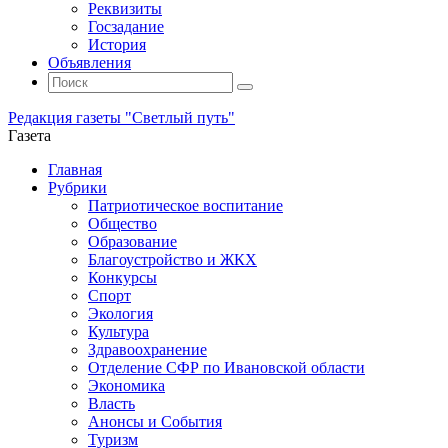
Реквизиты
Госзадание
История
Объявления
Поиск
Искать:
Поиск
Редакция газеты "Светлый путь"
Газета
Промотать
Главная
к
Рубрики
содержимому
Патриотическое воспитание
Общество
Образование
Благоустройство и ЖКХ
Конкурсы
Спорт
Экология
Культура
Здравоохранение
Отделение СФР по Ивановской области
Экономика
Власть
Анонсы и События
Туризм