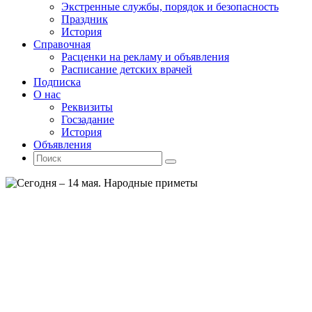
Экстренные службы, порядок и безопасность
Праздник
История
Справочная
Расценки на рекламу и объявления
Расписание детских врачей
Подписка
О нас
Реквизиты
Госзадание
История
Объявления
Поиск
Искать:
Поиск