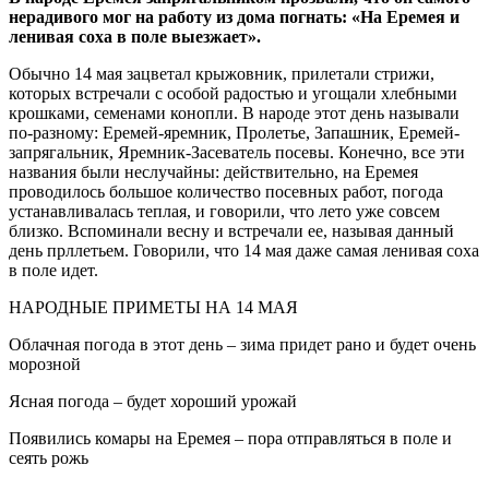
нерадивого мог на работу из дома погнать: «На Еремея и
ленивая соха в поле выезжает».
Обычно 14 мая зацветал крыжовник, прилетали стрижи,
которых встречали с особой радостью и угощали хлебными
крошками, семенами конопли. В народе этот день называли
по-разному: Еремей-яремник, Пролетье, Запашник, Еремей-
запрягальник, Яремник-Засеватель посевы. Конечно, все эти
названия были неслучайны: действительно, на Еремея
проводилось большое количество посевных работ, погода
устанавливалась теплая, и говорили, что лето уже совсем
близко. Вспоминали весну и встречали ее, называя данный
день прллетьем. Говорили, что 14 мая даже самая ленивая соха
в поле идет.
НАРОДНЫЕ ПРИМЕТЫ НА 14 МАЯ
Облачная погода в этот день – зима придет рано и будет очень
морозной
Ясная погода – будет хороший урожай
Появились комары на Еремея – пора отправляться в поле и
сеять рожь