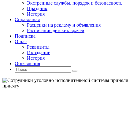
Экстренные службы, порядок и безопасность
Праздник
История
Справочная
Расценки на рекламу и объявления
Расписание детских врачей
Подписка
О нас
Реквизиты
Госзадание
История
Объявления
Поиск
Искать:
Поиск