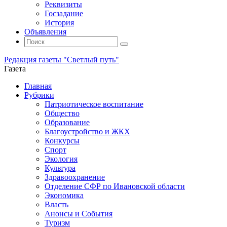
Реквизиты
Госзадание
История
Объявления
Поиск
Искать:
Поиск
Редакция газеты "Светлый путь"
Газета
Промотать
Главная
к
Рубрики
содержимому
Патриотическое воспитание
Общество
Образование
Благоустройство и ЖКХ
Конкурсы
Спорт
Экология
Культура
Здравоохранение
Отделение СФР по Ивановской области
Экономика
Власть
Анонсы и События
Туризм