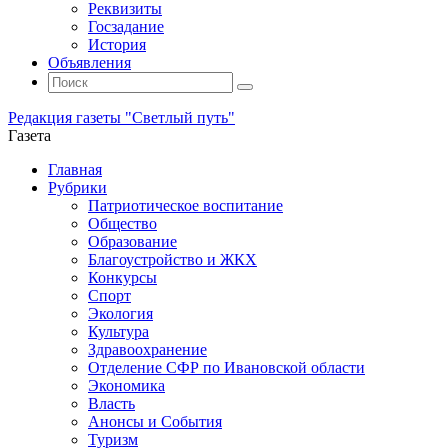
Реквизиты
Госзадание
История
Объявления
Поиск
Искать:
Поиск
Редакция газеты "Светлый путь"
Газета
Промотать
Главная
к
Рубрики
содержимому
Патриотическое воспитание
Общество
Образование
Благоустройство и ЖКХ
Конкурсы
Спорт
Экология
Культура
Здравоохранение
Отделение СФР по Ивановской области
Экономика
Власть
Анонсы и События
Туризм