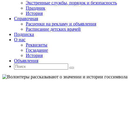
Экстренные службы, порядок и безопасность
Праздник
История
Справочная
Расценки на рекламу и объявления
Расписание детских врачей
Подписка
О нас
Реквизиты
Госзадание
История
Объявления
Поиск
Искать:
Поиск