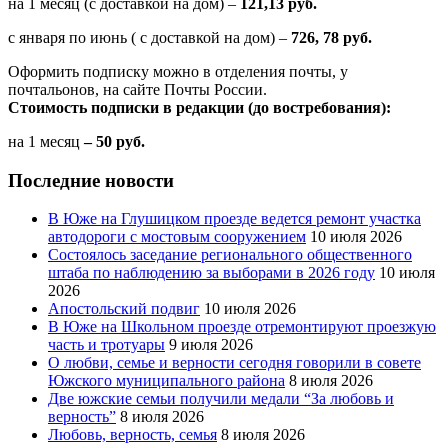
на 1 месяц (с доставкой на дом) –
121,13 руб.
с января по июнь ( с доставкой на дом) –
726, 78 руб.
Оформить подписку можно в отделения почты, у
почтальонов, на сайте Почты России.
Стоимость подписки в редакции (до востребования):
на 1 месяц
– 50 руб.
Последние новости
В Юже на Глушицком проезде ведется ремонт участка
автодороги с мостовым сооружением
10 июля 2026
Состоялось заседание регионального общественного
штаба по наблюдению за выборами в 2026 году
10 июля
2026
Апостольский подвиг
10 июля 2026
В Юже на Школьном проезде отремонтируют проезжую
часть и тротуары
9 июля 2026
О любви, семье и верности сегодня говорили в совете
Южского муниципального района
8 июля 2026
Две южские семьи получили медали “За любовь и
верность”
8 июля 2026
Любовь, верность, семья
8 июля 2026