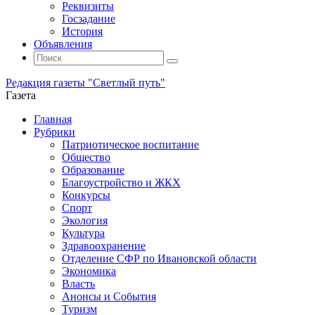
Реквизиты
Госзадание
История
Объявления
Поиск
Искать:
Поиск
Редакция газеты "Светлый путь"
Газета
Промотать
Главная
к
Рубрики
содержимому
Патриотическое воспитание
Общество
Образование
Благоустройство и ЖКХ
Конкурсы
Спорт
Экология
Культура
Здравоохранение
Отделение СФР по Ивановской области
Экономика
Власть
Анонсы и События
Туризм