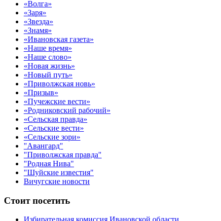
«Волга»
«Заря»
«Звезда»
«Знамя»
«Ивановская газета»
«Наше время»
«Наше слово»
«Новая жизнь»
«Новый путь»
«Приволжская новь»
«Призыв»
«Пучежские вести»
«Родниковский рабочий»
«Сельская правда»
«Сельские вести»
«Сельские зори»
"Авангард"
"Приволжская правда"
"Родная Нива"
"Шуйские известия"
Вичугские новости
Стоит посетить
Избирательная комиссия Ивановской области