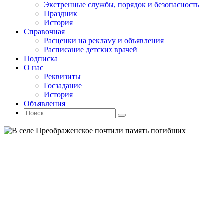
Экстренные службы, порядок и безопасность
Праздник
История
Справочная
Расценки на рекламу и объявления
Расписание детских врачей
Подписка
О нас
Реквизиты
Госзадание
История
Объявления
Поиск
Искать:
Поиск