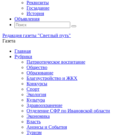
Реквизиты
Госзадание
История
Объявления
Поиск
Искать:
Поиск
Редакция газеты "Светлый путь"
Газета
Промотать
Главная
к
Рубрики
содержимому
Патриотическое воспитание
Общество
Образование
Благоустройство и ЖКХ
Конкурсы
Спорт
Экология
Культура
Здравоохранение
Отделение СФР по Ивановской области
Экономика
Власть
Анонсы и События
Туризм