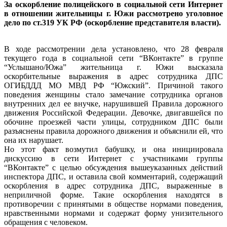
За оскорбление полицейского в социальной сети Интернет
в отношении жительницы г. Южи рассмотрено уголовное
дело по ст.319 УК РФ (оскорбление представителя власти).
В ходе рассмотрении дела установлено, что 28 февраля
текущего года в социальной сети “ВКонтакте” в группе
“Услышано/Южа” жительница г. Южи высказала
оскорбительные выражения в адрес сотрудника ДПС
ОГИБДДД МО МВД РФ “Южский”. Причиной такого
поведения женщины стало замечание сотрудника органов
внутренних дел ее внучке, нарушившей Правила дорожного
движения Российской Федерации. Девочке, двигавшейся по
обочине проезжей части улицы, сотрудником ДПС были
разъяснены правила дорожного движения и объяснили ей, что
она их нарушает.
Но этот факт возмутил бабушку, и она инициировала
дискуссию в сети Интернет с участниками группы
“ВКонтакте” с целью обсуждения вышеуказанных действий
инспектора ДПС, и оставила свой комментарий, содержащий
оскорбления в адрес сотрудника ДПС, выраженные в
неприличной форме. Такие оскорбления находятся в
противоречии с принятыми в обществе нормами поведения,
нравственными нормами и содержат форму унизительного
обращения с человеком.