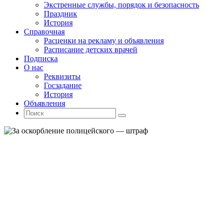
Экстренные службы, порядок и безопасность
Праздник
История
Справочная
Расценки на рекламу и объявления
Расписание детских врачей
Подписка
О нас
Реквизиты
Госзадание
История
Объявления
Поиск
Искать:
Поиск