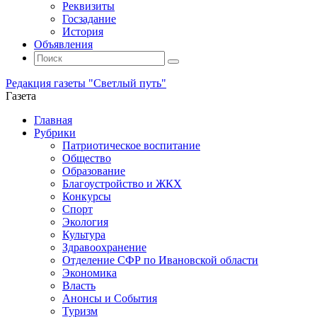
Реквизиты
Госзадание
История
Объявления
Поиск
Искать:
Поиск
Редакция газеты "Светлый путь"
Газета
Промотать
Главная
к
Рубрики
содержимому
Патриотическое воспитание
Общество
Образование
Благоустройство и ЖКХ
Конкурсы
Спорт
Экология
Культура
Здравоохранение
Отделение СФР по Ивановской области
Экономика
Власть
Анонсы и События
Туризм