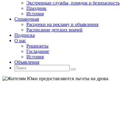
Экстренные службы, порядок и безопасность
Праздник
История
Справочная
Расценки на рекламу и объявления
Расписание детских врачей
Подписка
О нас
Реквизиты
Госзадание
История
Объявления
Поиск
Искать:
Поиск