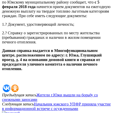
по Южскому муниципальному району сообщает, что
с 5
февраля 2018 года
начнется прием документов на ежегодную
денежную выплату на твердое топливо
льготным категориям
граждан
. При себе иметь следующие документы:
1.?
Документ, удостоверяющий личность;
2.?
Справку о зарегистрированных по месту жительства
(пребывания) гражданах и наличии в жилом помещении
печного отопления.
Данная справка выдается в Многофункциональном
центре, расположенном по адресу: г. Южа, Глушицкий
проезд, д. 4 на основании домовой книги и справки от
председателя уличного комитета о наличии печного
отопления.
Предыдущая запись
Жители г.Южи вышли на борьбу со
снежными заносами
Следующая запись
Начальник южского УПФР приняла участие
в информационной встрече с осужденными