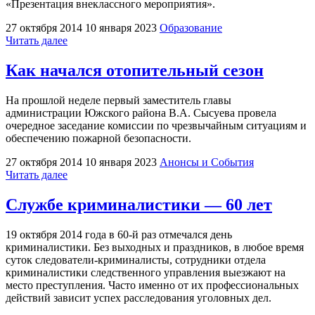
«Презентация внеклассного мероприятия».
27 октября 2014
10 января 2023
Образование
"К
Читать далее
работе
—
Как начался отопительный сезон
с
трепетом,
На прошлой неделе первый заместитель главы
к
администрации Южского района В.А. Сысуева провела
детям
очередное заседание комиссии по чрезвычайным ситуациям и
—
обеспечению пожарной безопасности.
с
любовью"
27 октября 2014
10 января 2023
Анонсы и События
"Как
Читать далее
начался
отопительный
Службе криминалистики — 60 лет
сезон"
19 октября 2014 года в 60-й раз отмечался день
криминалистики. Без выходных и праздников, в любое время
суток следователи-криминалисты, сотрудники отдела
криминалистики следственного управления выезжают на
место преступления. Часто именно от их профессиональных
действий зависит успех расследования уголовных дел.