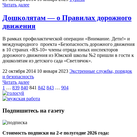
"Дорогие
Читать далее
мои
земляки!"
Дошколятам — о Правилах дорожного
движения
В рамках профилактической операции «Внимание. Дети!» и
международного проекта «Безопасность дорожного движения
в 10 странах «RS-10» члены отряда юных инспекторов
дорожного движения из Южской школы №2 пришли в гости к
дошколятам из детского сада «Светлячок».
22 октября 2014
10 января 2023
Экстренные службы, порядок
и безопасность
"Дошколятам
Читать далее
Пагинация
—
1
…
839
840
841
842
843
…
904
о
записей
Правилах
дорожного
движения"
Подпишитесь на газету
Стоимость подписки на 2-е полугодие 2026 года: