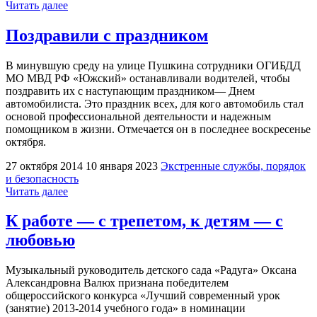
"Есть
Читать далее
инициатива
—
Поздравили с праздником
поддержка
будет"
В минувшую среду на улице Пушкина сотрудники ОГИБДД
МО МВД РФ «Южский» останавливали водителей, чтобы
поздравить их с наступающим праздником— Днем
автомобилиста. Это праздник всех, для кого автомобиль стал
основой профессиональной деятельности и надежным
помощником в жизни. Отмечается он в последнее воскресенье
октября.
27 октября 2014
10 января 2023
Экстренные службы, порядок
и безопасность
"Поздравили
Читать далее
с
праздником"
К работе — с трепетом, к детям — с
любовью
Музыкальный руководитель детского сада «Радуга» Оксана
Александровна Валюх признана победителем
общероссийского конкурса «Лучший современный урок
(занятие) 2013-2014 учебного года» в номинации