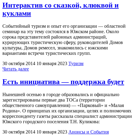
летию
Интерактив со сказкой, клюквой и
создания
куклами
Мугреевского
торфопредприятия"
Событийный туризм и опыт его организации — областной
семинар на эту тему состоялся в Южском районе. Около
сорока представителей районных администраций,
курирующих туристическую сферу, руководителей Домов
культуры, Домов ремесел, знакомились с южскими
вариантами встречи туристических групп.
30 октября 2014
10 января 2023
Туризм
"Интерактив
Читать далее
со
сказкой,
Есть инициатива — поддержка будет
клюквой
и
Нынешней осенью в городе образовались и официально
куклами"
зарегистрированы первые два ТОСа (территории
общественного самоуправления) — «Парковый» и «Малая
Родина». О принципах их организации, целях и полномочиях
корреспонденту газеты рассказала специалист администрации
Южского городского поселения Т.Н. Куликова:
30 октября 2014
10 января 2023
Анонсы и События