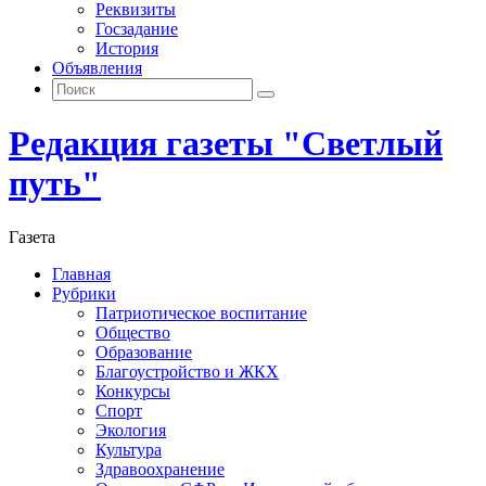
Реквизиты
Госзадание
История
Объявления
Поиск
Искать:
Поиск
Редакция газеты "Светлый
путь"
Газета
Промотать
Главная
к
Рубрики
содержимому
Патриотическое воспитание
Общество
Образование
Благоустройство и ЖКХ
Конкурсы
Спорт
Экология
Культура
Здравоохранение