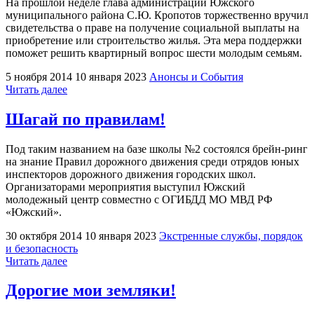
На прошлой неделе глава администрации Южского
муниципального района С.Ю. Кропотов торжественно вручил
свидетельства о праве на получение социальной выплаты на
приобретение или строительство жилья. Эта мера поддержки
поможет решить квартирный вопрос шести молодым семьям.
5 ноября 2014
10 января 2023
Анонсы и События
"Молодые
Читать далее
семьи
улучшат
Шагай по правилам!
жилищные
условия"
Под таким названием на базе школы №2 состоялся брейн-ринг
на знание Правил дорожного движения среди отрядов юных
инспекторов дорожного движения городских школ.
Организаторами мероприятия выступил Южский
молодежный центр совместно с ОГИБДД МО МВД РФ
«Южский».
30 октября 2014
10 января 2023
Экстренные службы, порядок
и безопасность
"Шагай
Читать далее
по
правилам!"
Дорогие мои земляки!