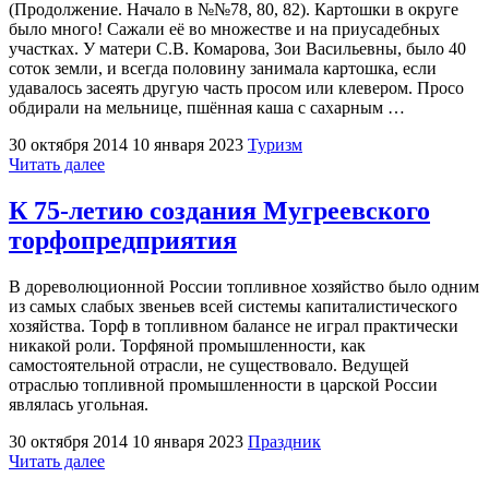
(Продолжение. Начало в №№78, 80, 82). Картошки в округе
было много! Сажали её во множестве и на приусадебных
участках. У матери С.В. Комарова, Зои Васильевны, было 40
соток земли, и всегда половину занимала картошка, если
удавалось засеять другую часть просом или клевером. Просо
обдирали на мельнице, пшённая каша с сахарным …
30 октября 2014
10 января 2023
Туризм
"Дорогие
Читать далее
мои
земляки!"
К 75-летию создания Мугреевского
торфопредприятия
В дореволюционной России топливное хозяйство было одним
из самых слабых звеньев всей системы капиталистического
хозяйства. Торф в топливном балансе не играл практически
никакой роли. Торфяной промышленности, как
самостоятельной отрасли, не существовало. Ведущей
отраслью топливной промышленности в царской России
являлась угольная.
30 октября 2014
10 января 2023
Праздник
"К
Читать далее
75-