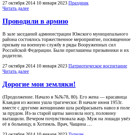
27 октября 2014
10 января 2023
Праздник
"Службе
Читать далее
криминалистики
—
Проводили в армию
60
лет"
В зале заседаний администрации Южского муниципального
района состоялось торжественное мероприятие, посвященное
призыву на военную службу в ряды Вооруженных сил
Российской Федерации. Были приглашены призывники и их
родители.
27 октября 2014
10 января 2023
Патриотическое воспитание
"Проводили
Читать далее
в
армию"
Дорогие мои земляки!
(Продолжение. Начало в №№78, 80). Его жена — красавица
Клавдия из жизни ушла трагически: В начале июня 1953г.
вместе с другими женщинами шла разбрасывать навоз в поле
за прудом. Из-за старой щепы занозила ногу, половину
вытащили. Вечером почувствовала жар. Муж на лошади увёз
её в больницу, в Хотимль. Врач, Чащина …
23 октября 2014
10 января 2023
Туризм